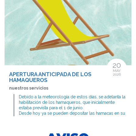
piscina cubierta y solo estarán habilitados los baños
destinados a personas con movilidad reducida.
Agradecemos a todos los socios y socias vuestra
comprensión y colaboración.
20
MAY
APERTURA ANTICIPADA DE LOS
2026
HAMAQUEROS
nuestros servicios
Debido a la meteorología de estos días, se adelanta la
habilitación de los hamaqueros, que inicialmente
estaba prevista para el 1 de junio.
Desde hoy ya se pueden depositar las hamacas en su
espacio habitual.
Recordamos que no está permitido reservar huecos:
una vez retirada la hamaca, el espacio debe quedar
libre para otras personas usuarias.