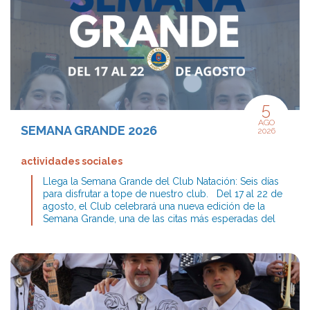
organización, nos encargaremos de completar los
equipos para que todo el mundo pueda participar.
Las inscripciones estarán abiertas hasta el miércoles 13
de agosto a las 12:00 h a través del formulario
habilitado para ello. Puedes inscribirte pinchando aquí.
¡Anímate a participar y disfruta de una tarde de
baloncesto en el Club!
5
AGO
SEMANA GRANDE 2026
2026
actividades sociales
Llega la Semana Grande del Club Natación: Seis días
para disfrutar a tope de nuestro club. Del 17 al 22 de
agosto, el Club celebrará una nueva edición de la
Semana Grande, una de las citas más esperadas del
verano, con actividades para todas las edades. 📄
Puedes consultar toda la programación completa
PINCHANDO AQUÍ.
Actividades con inscripción previa
Algunas actividades requieren inscripción por motivos
de organización: Chocolatada infantil (18 de agosto):
inscripción en la app (desde el perfil del menor) o en