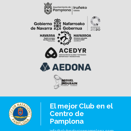
Una excelente oportunidad para compartir una
intolerancias alimentarias deberán comunicarlo
agradable tarde de verano en familia o con amigos,
previamente escribiendo a
disfrutar de la música en directo y seguir viviendo el
coordinador@clubnatacionpamplona.com en aquellas
mejor ambiente en el Club.
actividades en las que se sirvan alimentos. Para la
¡Os esperamos este viernes a las 20:00 h en la Plaza
Fiesta Tropical del viernes 21 de agosto será necesario
del Club!
retirar un ticket en oficinas hasta el 20 de agosto para
facilitar la organización. El viernes 21 de agosto, con
motivo de la Discoteca Acuática, el acceso de
personas no socias estará limitado a quienes
dispongan de entrada de día correspondiente. ¡Os
esperamos para disfrutar juntos de una semana repleta
de actividades y diversión en el Club!
El mejor Club en el
Centro de
Pamplona
info@clubnatacionpamplona.com