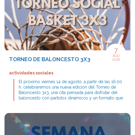
7
AGO
TORNEO DE BALONCESTO 3X3
2026
actividades sociales
El próximo viernes 14 de agosto, a partir de las 16:00
h, celebraremos una nueva edición del Torneo de
Baloncesto 3x3, una cita pensada para disfrutar del
baloncesto con partidos dinámicos y un formato que
garantiza una tarde llena de emoción.
La actividad está dirigida a socios y socias a partir de
14 años. Los equipos estarán formados por 3
jugadores/as, aunque no es necesario inscribirse con
el equipo completo. También se aceptan
inscripciones individuales o de parejas y, desde la