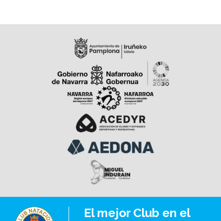
Iribertegui (-52 kg) — Bronce Leire Cervantes (-52 kg)
Garazi Larrendonda (-63 kg) Categoría Cadete
Martín Pérez (-50 kg) — Plata Nerea Garriga (-57 kg) —
Bronce Julián Larrasoaña (-60 kg) — Oro ¡Gran
actuación del equipo! Pueden consultar la crónica
completa y la galería fotográfica en el BLOG DE LA
SECCIÓN DE JUDO
El mejor Club en el