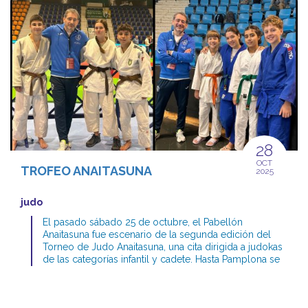
actuación, Lucas se proclamó campeón de su
categoría, imponiéndose en los tres combates que
disputó frente a rivales de País Vasco, Aragón y
Navarra. Por su parte, Javier logró un meritorio
segundo puesto, tras vencer sus dos primeros
encuentros ante judokas de Aragón y País Vasco, y
ceder únicamente en la final frente a un representante
navarro. Ahora sólo queda seguir preparandose para
la gran cita que tendrá lugar el próximo 29 de
noviembre en Pinto, Madrid. ¡Ánimo equipo! Pueden
consultar la crónica completa y la galería fotográfica
en el BLOG DE NUESTRA SECCIÓN DE JUDO
28
OCT
TROFEO ANAITASUNA
2025
judo
El pasado sábado 25 de octubre, el Pabellón
Anaitasuna fue escenario de la segunda edición del
Torneo de Judo Anaitasuna, una cita dirigida a judokas
de las categorías infantil y cadete. Hasta Pamplona se
desplazó una delegación del club, que firmó una
destacada actuación consiguiendo cuatro medallas.
Categoría Infantil Yoel Navarro (-42 kg) Lara